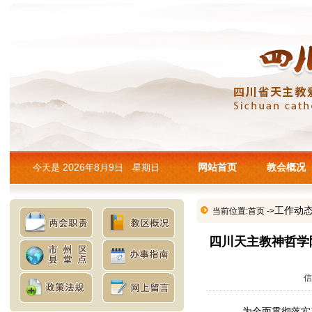
2026
8
9
网站首页
教会概况
今天是
年
月
日 星期日
工作动
当前位置:
首页
->
四川天主教神哲学
信
为全面贯彻落实